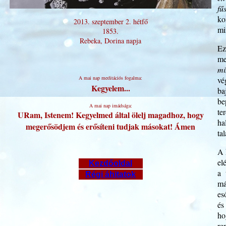
fű
ko
2013. szeptember 2. hétfő
mi
1853.
Rebeka, Dorina napja
Ez
me
mi
A mai nap meditációs fogalma:
vé
Kegyelem...
ba
be
A mai nap imádsága:
te
URam, Istenem! Kegyelmed által ölelj magadhoz, hogy
ha
megerősödjem és erősíteni tudjak másokat! Ámen
ta
A 
el
Kezdőoldal
a 
Régi áhitatok
má
es
és
ho
re