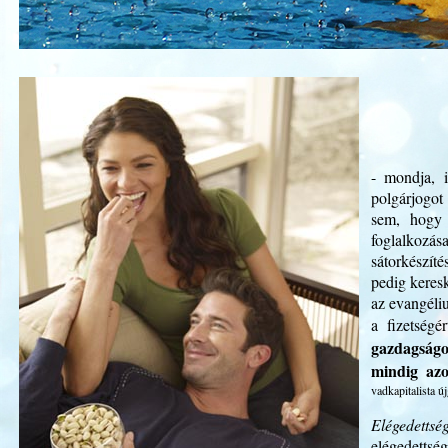
- mondja, i
polgárjogot 
sem, hogy 
foglalkozá
sátorkészít
pedig keresk
az evangéli
a fizetségé
gazdagságo
mindig azo
vadkapitalista ú
Elégedetts
elégedettsé