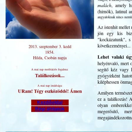
malách
, amely hí
(hírnök), latinul 
angyaloknak nincs nemük
Az istenhit mellet 
jön egy kis bizt
"kockázatunk", s
következményei... 
2013. szeptember 3. kedd
1854.
Lehet valaki úg
Hilda, Csobán napja
helyénvaló, mert o
segítő kéz vagy 
A mai nap meditációs fogalma:
Találkozások...
gyógyírként hato
kiléphessen önmag
A mai nap imádsága:
URam! Tégy eszközöddé! Ámen
Amilyen természet
ez a találkozás! 
Kezdőoldal
olyan emberekkel
Régi áhitatok
megerősítő, mer
megajándékozottna