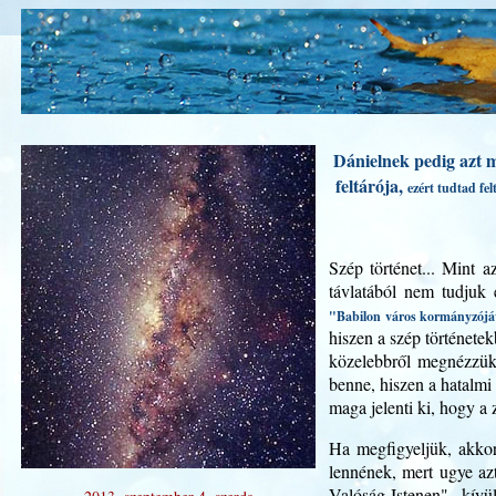
Dánielnek pedig azt 
feltárója,
ezért tudtad fe
Szép történet... Mint a
távlatából nem tudjuk 
"Babilon város kormányzójává
hiszen a szép történetek
közelebbről megnézzük a
benne, hiszen a hatalmi 
maga jelenti ki, hogy a 
Ha megfigyeljük, akkor
lennének, mert ugye az
Valóság-Istenen" kív