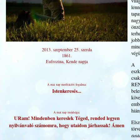
vilá
len
tapa
nagy
önzé
terh
jobb
mind
2013. szeptember 25. szerda
végü
1861.
Eufrozina, Kende napja
A M
eszk
csa
REN
A mai nap meditációs fogalma:
Istenkeresés...
bele
köve
emb
hián
A mai nap imádsága:
URam! Mindenben kereslek Téged, rended legyen
Els
nyilvánvaló számomra, hogy utaidon járhassak! Ámen
törv
életid