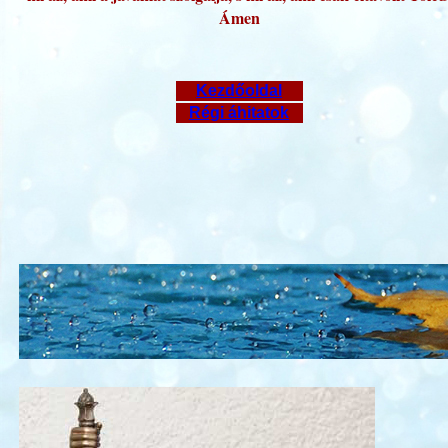
Ámen
Kezdőoldal
Régi áhitatok