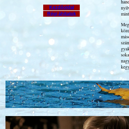
hane
nyil
Kezdőoldal
mint
Régi áhitatok
Megl
köze
máso
szá
gyak
soka
nagy
kegy