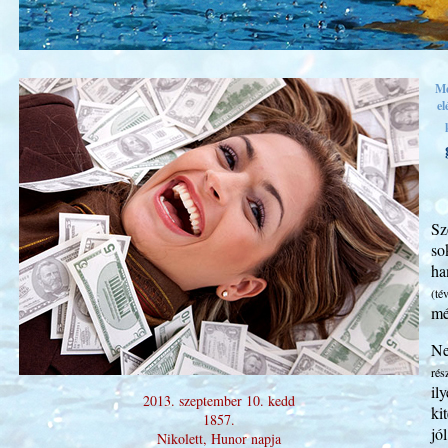
Me
el
Sz
so
ha
(té
mé
Ne
rés
il
2013. szeptember 10. kedd
ki
1857.
jó
Nikolett, Hunor napja