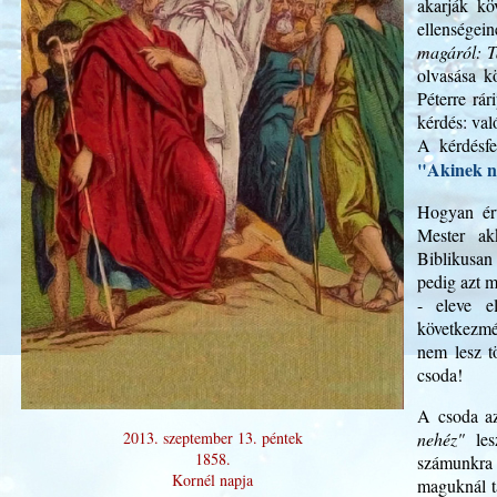
akarják kö
ellenségei
magáról: Ta
olvasása k
Péterre rá
kérdés: va
A kérdésfe
"Akinek ni
Hogyan ért
Mester akk
Biblikusan
pedig azt 
- eleve e
következmé
nem lesz t
csoda!
A csoda az
2013. szeptember 13. péntek
nehéz"
lesz
1858.
számunkra 
Kornél napja
maguknál t