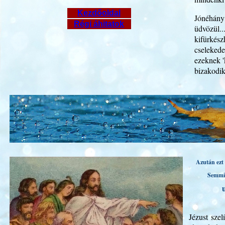
Kezdőoldal
Jónéhány
Régi áhitatok
üdvözül.
kifürkész
cseleked
ezeknek '
bizakodik
Azután ezt 
Semmi
Jézust sze