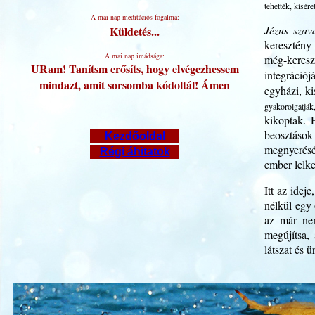
tehették, kísére
A mai nap meditációs fogalma:
Jézus szav
Küldetés...
keresztény
A mai nap imádsága:
még-keresz
URam! Tanítsm erősíts, hogy elvégezhessem
integráció
mindazt, amit sorsomba kódoltál! Ámen
egyházi, ki
gyakorolgatják,
kikoptak. 
beosztások 
Kezdőoldal
megnyerését
Régi áhitatok
ember lelke
Itt az ide
nélkül egy 
az már ne
megújítsa,
látszat és 