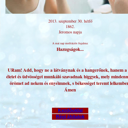
2013. szeptember 30. hétfő
1862.
Jeromos napja
A mai nap meditációs fogalma:
Hazugságok...
URam! Add, hogy ne a látványnak és a hangerőnek, hanem a
életet és üdvösséget munkáló szavadnak higgyek, mely minden
örömet ad nekem és enyéimnek, s békességet teremt lelkembe
Ámen
Kezdőoldal
Régi áhitatok