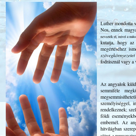
Luther mondotta v
Nos, ennek magya
nevezték el, mivel a míto
kutatja, hogy az
megértéséhez ism
szövegkörnyezetet
fodrásznál vagy a 
Az angyalok küldö
semmiféle megkü
megsemmisíthetetl
személyiséggel, i
rendelkeznek; szel
földi események
embernél. Az ang
hitvilágban szere
világot, a mennyországot