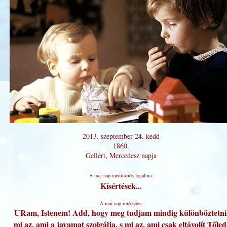
2013. szeptember 24. kedd
1860.
Gellért, Mercedesz napja
A mai nap meditációs fogalma:
Kísértések...
A mai nap imádsága:
URam, Istenem! Add, hogy meg tudjam mindig különböztetni
mi az, ami a javamat szolgálja, s mi az, ami csak eltávolít Tőled