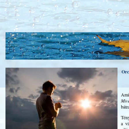
Orc
Amió
Mivé
bátr
Tény
a vi