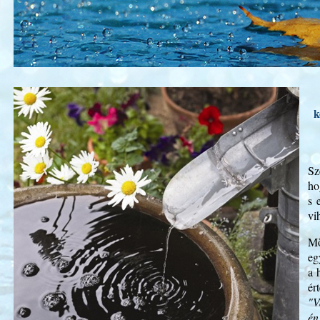
k
Sz
ho
s 
vi
Mö
eg
a 
ér
"V
én