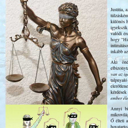
Justitia,
túlzáskén
különös h
igyekszik
valódi ér
hogy "Hid
intimitás
inkább a
Aki önér
elbizonyt
van az ig
talpnyal
elerőtlen
kérdések
ember él
Annyi bi
mikrovilá
Ő élteti 
hovatarto