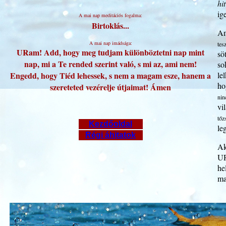
hit
ig
A mai nap meditációs fogalma:
Birtoklás...
Am
A mai nap imádsága:
tes
URam! Add, hogy meg tudjam különböztetni nap mint
sö
nap, mi a Te rended szerint való, s mi az, ami nem!
so
Engedd, hogy Tiéd lehessek, s nem a magam esze, hanem a
le
ho
szereteted vezérelje útjaimat! Ámen
nin
vi
tőz
Kezdőoldal
le
Régi áhitatok
Ak
UR
he
ma