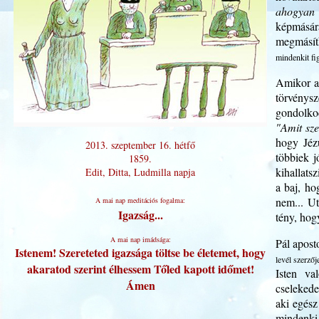
ahogyan 
képmásár
megmásít
mindenkit fi
Amikor a
törvénysz
gondolko
"Amit sze
hogy Jéz
2013. szeptember 16. hétfő
többiek j
1859.
kihallats
Edit, Ditta, Ludmilla napja
a baj, ho
nem... Ut
A mai nap meditációs fogalma:
Igazság...
tény, hog
A mai nap imádsága:
Pál apost
Istenem! Szereteted igazsága töltse be életemet, hogy
levél szerzőj
akaratod szerint élhessem Tőled kapott időmet!
Isten va
Ámen
cselekedet
aki egész
mindenki 