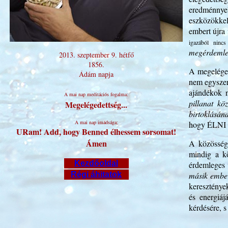
eredménnyel
eszközökkel 
embert újra
igazából nincs
megérdeml
2013. szeptember 9. hétfő
1856.
A megeléged
Ádám napja
nem egyszer
ajándékok 
A mai nap meditációs fogalma:
pillanat kö
Megelégedettség...
birtoklásán
A mai nap imádsága:
hogy ÉLNI 
URam! Add, hogy Benned élhessem sorsomat!
Ámen
A közösség
mindig a kö
Kezdőoldal
érdemleges 
Régi áhitatok
másik ember
keresztények
és energiáj
kérdésére, s