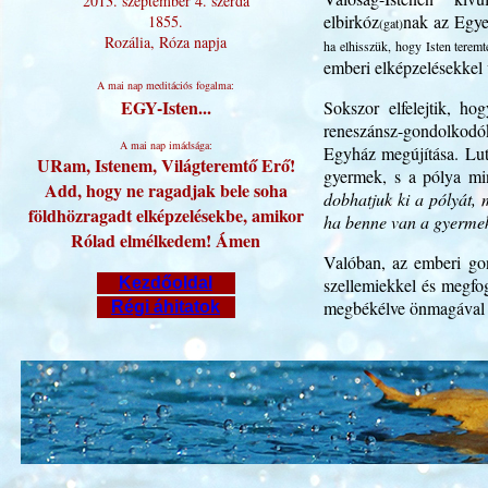
2013. szeptember 4. szerda
elbirkóz
nak az Egye
1855.
(gat)
Rozália, Róza napja
ha elhisszük, hogy Isten teremte
emberi elképzelésekkel
A mai nap meditációs fogalma:
EGY-Isten...
Sokszor elfelejtik, h
reneszánsz-gondolkodók
A mai nap imádsága:
Egyház megújítása. Lut
URam, Istenem, Világteremtő Erő!
gyermek, s a pólya mi
Add, hogy ne ragadjak bele soha
dobhatjuk ki a pólyát, 
földhözragadt elképzelésekbe, amikor
ha benne van a gyerme
Rólad elmélkedem! Ámen
Valóban, az emberi gon
Kezdőoldal
szellemiekkel és megfog
megbékélve önmagával é
Régi áhitatok