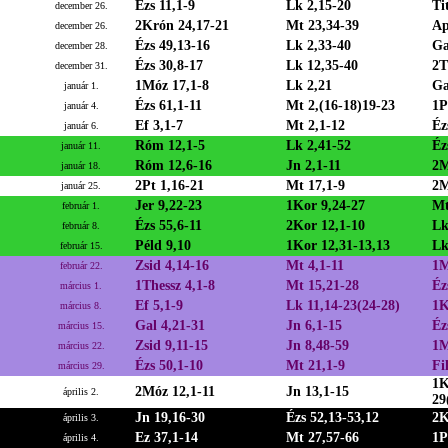
Ézs 11,1-9
Lk 2,15-20
Ti
december 26.
2Krón 24,17-21
Mt 23,34-39
Ap
december 26.
Ézs 49,13-16
Lk 2,33-40
Ga
december 28.
Ézs 30,8-17
Lk 12,35-40
2T
december 31.
1Móz 17,1-8
Lk 2,21
Ga
január 1.
Ézs 61,1-11
Mt 2,(16-18)19-23
1P
január 4.
Ef 3,1-7
Mt 2,1-12
Éz
január 6.
Róm 12,1-5
Lk 2,41-52
Éz
január 11.
Róm 12,6-16
Jn 2,1-11
2M
január 18.
2Pt 1,16-21
Mt 17,1-9
2M
január 25.
Jer 9,22-23
1Kor 9,24-27
Mt
február 1.
Ézs 55,6-11
2Kor 12,1-10
Lk
február 8.
Péld 9,10
1Kor 12,31-13,13
Lk
február 15.
Zsid 4,14-16
Mt 4,1-11
1M
február 22.
1Thessz 4,1-8
Mt 15,21-28
Éz
március 1.
Ef 5,1-9
Lk 11,14-23(24-28)
1K
március 8.
Gal 4,21-31
Jn 6,1-15
Éz
március 15.
Zsid 9,11-15
Jn 8,48-59
1M
március 22.
Ézs 50,1-10
Mt 21,1-9
Fi
március 29.
1K
2Móz 12,1-11
Jn 13,1-15
április 2.
29
Jn 19,16-30
Ézs 52,13-53,12
2K
április 3.
Ez 37,1-14
Mt 27,57-66
1P
április 4.