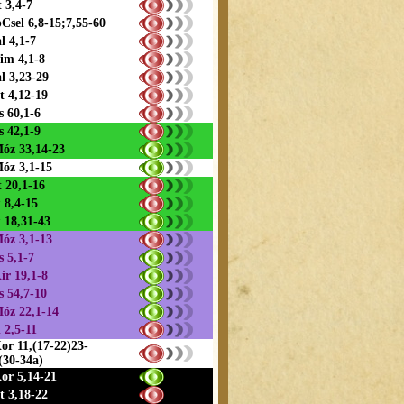
t 3,4-7
Csel 6,8-15;7,55-60
l 4,1-7
im 4,1-8
l 3,23-29
t 4,12-19
s 60,1-6
s 42,1-9
óz 33,14-23
óz 3,1-15
 20,1-16
 8,4-15
 18,31-43
óz 3,1-13
s 5,1-7
ir 19,1-8
s 54,7-10
óz 22,1-14
l 2,5-11
or 11,(17-22)23-
(30-34a)
or 5,14-21
t 3,18-22