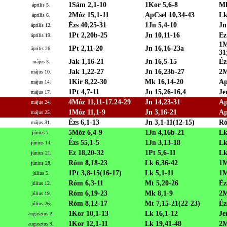
1Sám 2,1-10
1Kor 5,6-8
Mk
április 5.
2Móz 15,1-11
ApCsel 10,34-43
Lk
április 6.
Ézs 40,25-31
1Jn 5,4-10
Jn
április 12.
1Pt 2,20b-25
Jn 10,11-16
Ez
április 19.
1M
1Pt 2,11-20
Jn 16,16-23a
április 26.
31
Jak 1,16-21
Jn 16,5-15
Éz
május 3.
Jak 1,22-27
Jn 16,23b-27
2M
május 10.
1Kir 8,22-30
Mk 16,14-20
Ap
május 14.
1Pt 4,7-11
Jn 15,26-16,4
Je
május 17.
4Móz 11,11-17.24-29
Jn 14,23-31
Ap
május 24.
1Móz 11,1-9
Jn 3,16-21
Ap
május 25.
Ézs 6,1-13
Jn 3,1-11(12-15)
Ró
május 31.
5Móz 6,4-9
1Jn 4,16b-21
Lk
június 7.
Ézs 55,1-5
1Jn 3,13-18
Lk
június 14.
Ez 18,20-32
1Pt 5,6-11
Lk
június 21.
Róm 8,18-23
Lk 6,36-42
1M
június 28.
1Pt 3,8-15(16-17)
Lk 5,1-11
1M
július 5.
Róm 6,3-11
Mt 5,20-26
Éz
július 12.
Róm 6,19-23
Mk 8,1-9
2M
július 19.
Róm 8,12-17
Mt 7,15-21(22-23)
Éz
július 26.
1Kor 10,1-13
Lk 16,1-12
Je
augusztus 2.
1Kor 12,1-11
Lk 19,41-48
2M
augusztus 9.