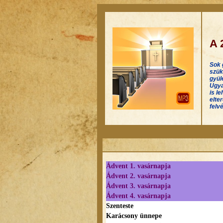
A 
Sok 
szük
gyül
Ugya
is l
elte
felv
Ádvent 1. vasárnapja
Ádvent 2. vasárnapja
Ádvent 3. vasárnapja
Ádvent 4. vasárnapja
Szenteste
Karácsony ünnepe