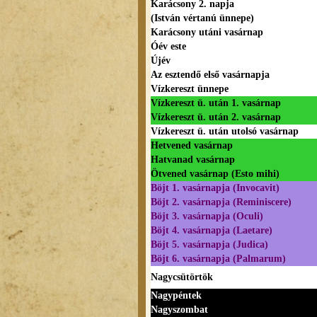
Karácsony 2. napja
(István vértanú ünnepe)
Karácsony utáni vasárnap
Óév este
Újév
Az esztendő első vasárnapja
Vízkereszt ünnepe
Vízkereszt ü. után 1. vasárnap
Vízkereszt ü. után 2. vasárnap
Vízkereszt ü. után utolsó vasárnap
Hetvened vasárnap
Hatvanad vasárnap
Ötvened vasárnap (Esto mihi)
Böjt 1. vasárnapja (Invocavit)
Böjt 2. vasárnapja (Reminiscere)
Böjt 3. vasárnapja (Oculi)
Böjt 4. vasárnapja (Laetare)
Böjt 5. vasárnapja (Judica)
Böjt 6. vasárnapja (Palmarum)
Nagycsütörtök
Nagypéntek
Nagyszombat