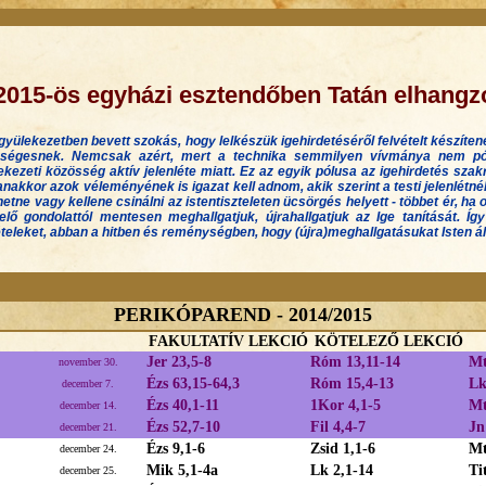
2015-ös egyházi esztendőben Tatán elhangzo
gyülekezetben bevett szokás, hogy lelkészük igehirdetéséről felvételt készíte
ségesnek. Nemcsak azért, mert a technika semmilyen vívmánya nem póto
ekezeti közösség aktív jelenléte miatt. Ez az egyik pólusa az igehirdetés szak
nakkor azok véleményének is igazat kell adnom, akik szerint a testi jelenlétnél
ehetne vagy kellene csinálni az istentiszteleten ücsörgés helyett - többet ér, ha
relő gondolattól mentesen meghallgatjuk, újrahallgatjuk az Ige tanítását. Í
ételeket, abban a hitben és reménységben, hogy (újra)meghallgatásukat Isten á
PERIKÓPAREND - 2014/2015
FAKULTATÍV LEKCIÓ
KÖTELEZŐ LEKCIÓ
Jer 23,5-8
Róm 13,11-14
Mt
november 30.
Ézs 63,15-64,3
Róm 15,4-13
Lk
december 7.
Ézs 40,1-11
1Kor 4,1-5
Mt
december 14.
Ézs 52,7-10
Fil 4,4-7
Jn
december 21.
Ézs 9,1-6
Zsid 1,1-6
Mt
december 24.
Mik 5,1-4a
Lk 2,1-14
Ti
december 25.