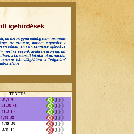
tt igehirdések
nek, de ezt nagyon sokáig nem tartottam
lja az eredetit, hanem leginkább a
ralitásának, ami a Szentlélek ajándéka.
 - mert az eszünk gyakran azon jár, mit
 otthon, a bevégzett feladat után, minden
gy teszem hát világhálóra e "vágatlan"
ldása kí
s
éri.
TEXTUS
 21,1-9
 21,25-36
 11,2-10
 1,19-28
 1,18-25
t 2,11-14