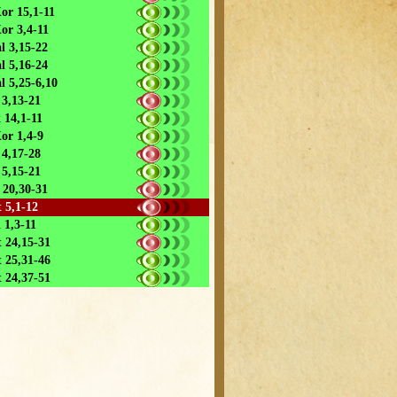
or 15,1-11
or 3,4-11
l 3,15-22
l 5,16-24
l 5,25-6,10
 3,13-21
 14,1-11
or 1,4-9
 4,17-28
 5,15-21
 20,30-31
 5,1-12
l 1,3-11
 24,15-31
 25,31-46
 24,37-51