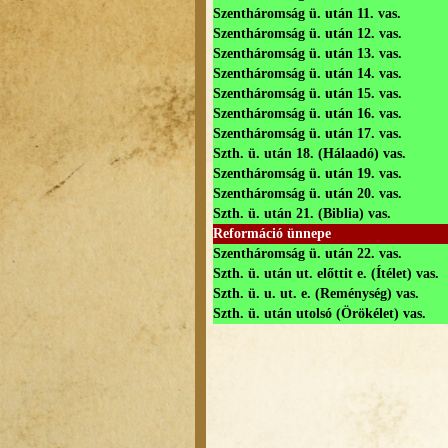
Szentháromság ü. után 11. vas.
Szentháromság ü. után 12. vas.
Szentháromság ü. után 13. vas.
Szentháromság ü. után 14. vas.
Szentháromság ü. után 15. vas.
Szentháromság ü. után 16. vas.
Szentháromság ü. után 17. vas.
Szth. ü. után 18. (Hálaadó) vas.
Szentháromság ü. után 19. vas.
Szentháromság ü. után 20. vas.
Szth. ü. után 21. (Biblia) vas.
Reformáció ünnepe
Szentháromság ü. után 22. vas.
Szth. ü. után ut. előttit e. (Ítélet) vas.
Szth. ü. u. ut. e. (Reménység) vas.
Szth. ü. után utolsó (Örökélet) vas.