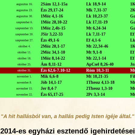
2Sám 12,1-15a
Lk 18,9-14
1K
augusztus 16.
Ézs 29,17-24
Mk 7,31-37
2K
augusztus 23.
1Móz 4,1-16
Lk 10,23-37
Ga
augusztus 30.
1Móz 28,10-22
Lk 17,11-19
Ga
szeptember 6.
1Móz 2,4b-15
Mt 6,24-34
Ga
szeptember 13.
JSir 3,22-33
Lk 7,11-17
Ef
szeptember 20.
Ézs 49,1-6
Ef 4,1-6
Lk
szeptember 27.
2Móz 20,1-17
Mt 22,34-46
1K
október 4.
2Móz 34,1-10
Mt 9,1-8
Ef
október 11.
1Móz 8,14-22
Mt 22,1-14
Ef
október 18.
Ám 8,11-12
ApCsel 8,26-40
Jn
október 25.
Ézs 62,6-7.10-12
Róm 10,3-11
Mt
október 31.
Mik 6,6-8
Mt 18,21-35
Fi
november 1.
Jób 14,1-17
1Thessz 4,13-18
Mt
november 8.
Jer 8,4-7
2Thessz 1,3-10
Mt
november 15.
Ézs 65,17-25
2Pt 3,3-14
Mt
november 22.
"A hit hallásból van, a hallás pedig Isten igéje által."
2014-es egyházi esztendő igehirdetései