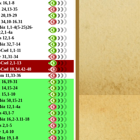
 16,1-8
 24,13-35
 20,19-29
 34,10-16.31
óz 1,1-4(5-25)26-
;2,1-4a
s 12,1-6
óz 32,7-14
Csel 1,1-11
r 31,31-34
Csel 2,1-13
Csel 10,34.42-48
m 11,33-36
 16,19-31
 14,15-24
 15,1-10
óz 50,15-21
óz 12,1-4a
s 43,1-7
óz 16,2-3.11-18
s 2,1-5
r 1,4-10
óz 19,1-8